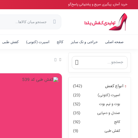
خرید آسان، پیگیری سریع و پشتیبانی پاسخ‌گو
صفحه اصلی
حراجی و تک سایز
کالج
اسپرت (کتونی)
کفش طبی
انواع کفش
(542)
اسپرت (کتونی)
(23)
بوت و نیم بوت
(52)
صندل و دمپایی
(35)
کالج
(92)
کفش طبی
(9)