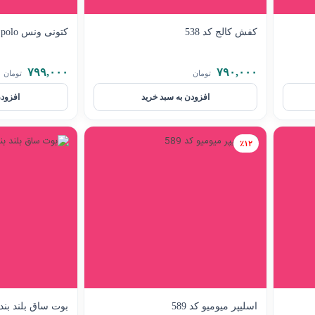
کفش کالج کد 538
کتونی ونس polo کد 537
۷۹۹,۰۰۰
۷۹۰,۰۰۰
تومان
تومان
افزودن به سبد خرید
افزودن
٪۱۲
اسلیپر میومیو کد 589
بوت ساق بلند بندی 