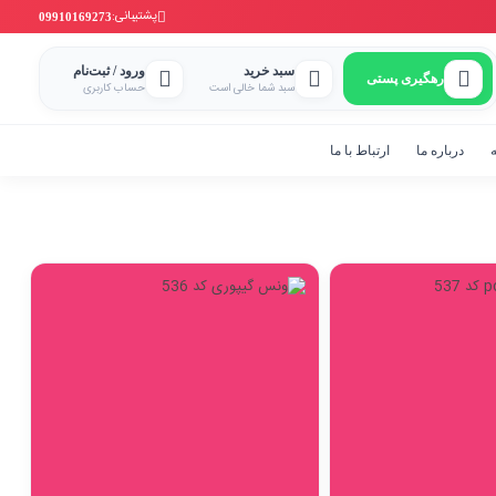
پشتیبانی:
09910169273
سبد خرید
ورود / ثبت‌نام
رهگیری پستی
سبد شما خالی است
حساب کاربری
ه
درباره ما
ارتباط با ما